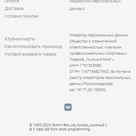
Оплата
обработки персональных
Доставка
данных
Условия покупки
Оператор персональных данных:
Клубные карты
Общество с ограниченной
Как использовать промокод
ответственностью «Магазин
профессиональных спортивных
Условия возврата товара
товаров „Лыжный Мир“»
(ИНН 7751523085,
ОГРН 1147746827942). Включён в
реестр операторов персональных
данных Роскомнадзора,
рег. № 77-23-156092.
© 1992-2026 Skimir #он_не_только_лыжный ;)
© K
back && front ends programming