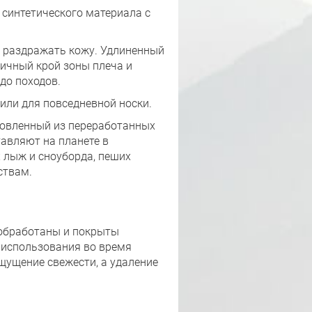
синтетического материала с
е раздражать кожу. Удлиненный
мичный крой зоны плеча и
до походов.
или для повседневной носки.
товленный из переработанных
авляют на планете в
х лыж и сноуборда, пеших
ствам.
 обработаны и покрыты
е использования во время
щущение свежести, а удаление