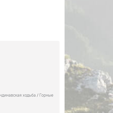
андинавская ходьба
/
Горные