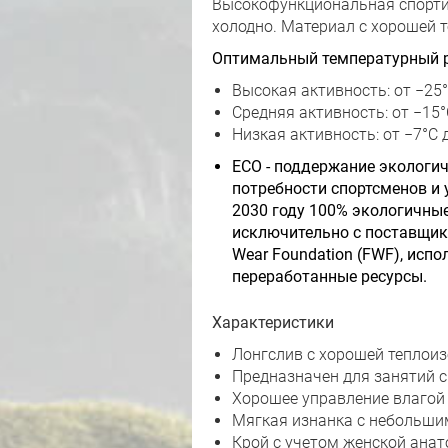
Высокофункциональная спортив
холодно. Материал с хорошей т
Оптимальный температурный р
Высокая активность: от −25°
Средняя активность: от −15°
Низкая активность: от −7°C 
ECO - поддержание экологи
потребности спортсменов и 
2030 году 100% экологичные
исключительно с поставщика
Wear Foundation (FWF), исп
переработанные ресурсы.
Характеристики
Лонгслив с хорошей теплоиз
Предназначен для занятий с
Хорошее управление влагой
Мягкая изнанка с небольши
Крой с учетом женской ана