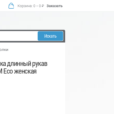
Корзина
:
0
−
0
₽
Заказать
Искать
болки
ка длинный рукав
 Eco женская