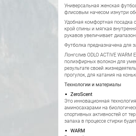
Универсальная женская футбол
флисовым начесом изнутри об
Удобная комфортная посадка с
крой спины и мягкая внутренн
рукавов увеличивает диапазон 
Футболка предназначена для за
Лонгслив ODLO ACTIVE WARM EC
полиэфирных волокон для умен
результате своей жизнедеятел
прогулок, для катания на кон
Технологии и материалы
ZeroScent
Это инновационная технология
аминосахарами на биологическо
спортивных активностей от те
запаха в процессе стирки буде
WARM