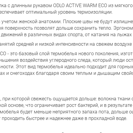
ка с длинным рукавом ODLO ACTIVE WARM ECO из мягкого 
еспечивает оптимальный уровень термоизоляции.
 учетом женской анатомии. Плоские швы не будут излишн
яя поверхность позволят дольше сохранить тепло. Эргоно
движений в различных видах спорта, от катания на лыжах 
нятий средней и низкой интенсивности на свежем воздухе 
O - это базовый слой термобелья нового поколения, изго
ьшения воздействия углеродного следа, который люди ост
ьности. Этот вид термобелья идеально подходит для горны
ьках и снегоходах благодаря своим теплым и дышащим свой
, при которой свежесть ощущается дольше: волокна ткани
й основе, что ограничивает рост бактерий, и в результат
рмобелья будет меньше неприятного запаха пота, дольше о
т проходить быстрее и надежнее даже в прохладной воде.