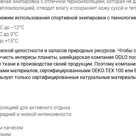
ная экипировка с отличной термоизоляцией, которая не да
еплоизоляцией, отводит влагу и сохраняет кожу сухой и теп
ежим использования спортивной экипировки с технологи
C до −12°C
C до 0°C
до +15°C
ческой целостности и запасов природных ресурсов. Чтобы
учесть интересы планеты, швейцарская компания ODLO по
 ткани в производстве своей продукции. Поэтому компан
ми материалов, сертифицированными OEKO-TEX 100 или Blu
ользует только сертифицированные натуральные материалы 
оляцией для активного отдыха
редней и низкой интенсивности
м начесом
томии