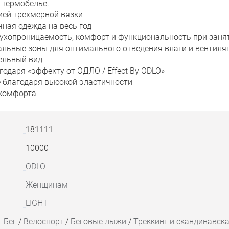
 термобелье.
ией трехмерной вязки
чная одежда на весь год
ухопроницаемость, комфорт и функциональность при зан
льные зоны для оптимального отведения влаги и вентиля
ельный вид
одаря «эффекту от ОДЛО / Effect By ODLO»
е благодаря высокой эластичности
 комфорта
181111
10000
ODLO
Женщинам
LIGHT
Бег
/
Велоспорт
/
Беговые лыжи
/
Треккинг и скандинавск