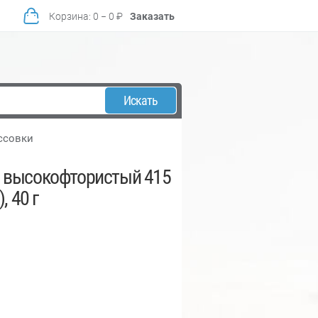
Корзина
:
0
−
0
₽
Заказать
Искать
ессовки
 высокофтористый 415
, 40 г