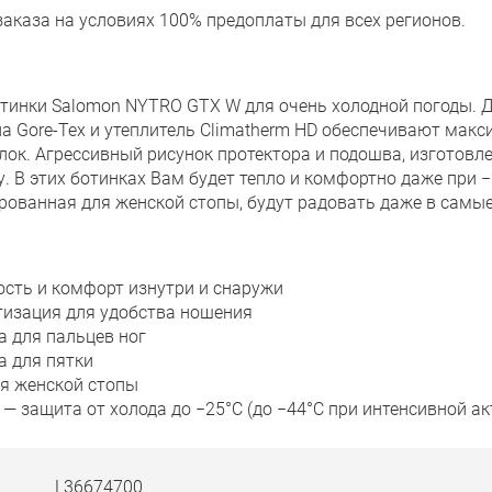
заказа на условиях 100% предоплаты для всех регионов.
отинки Salomon NYTRO GTX W для очень холодной погоды.
 Gore-Tex и утеплитель Climatherm HD обеспечивают макс
лок. Агрессивный рисунок протектора и подошва, изготовле
ду. В этих ботинках Вам будет тепло и комфортно даже при 
ированная для женской стопы, будут радовать даже в самы
ость и комфорт изнутри и снаружи
изация для удобства ношения
а для пальцев ног
а для пятки
ля женской стопы
 защита от холода до −25°C (до −44°C при интенсивной ак
L36674700