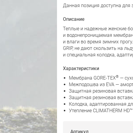
Данная позиция доступна для 
Описание
Теплые и надежные женские б
и водонепроницаемая мембрана
и влаги во время зимних прогу
GRIP, не дают скользить на ль
и специальная колодка, адапт
Характеристики
®
Мембрана GORE-TEX
— сух
Межподошва из EVA — аморт
Защитная резиновая вставк
Защитная резиновая вставк
Колодка, адаптированная д
Утепление CLIMATHERM HD™ —
Артикул