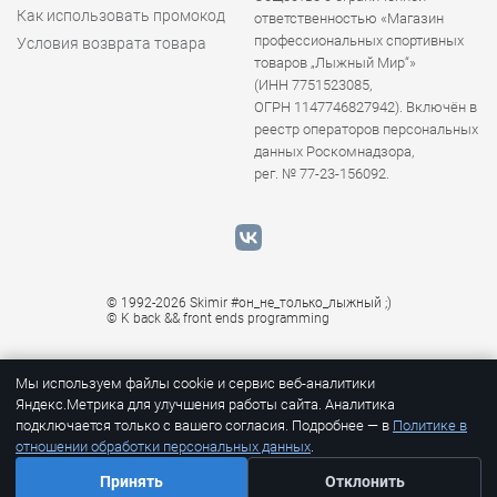
Как использовать промокод
ответственностью «Магазин
профессиональных спортивных
Условия возврата товара
товаров „Лыжный Мир“»
(ИНН 7751523085,
ОГРН 1147746827942). Включён в
реестр операторов персональных
данных Роскомнадзора,
рег. № 77-23-156092.
© 1992-2026 Skimir #он_не_только_лыжный ;)
© K
back && front ends programming
Мы используем файлы cookie и сервис веб-аналитики
Яндекс.Метрика для улучшения работы сайта. Аналитика
подключается только с вашего согласия. Подробнее — в
Политике в
отношении обработки персональных данных
.
1
Принять
Отклонить