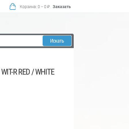
Корзина
:
0
−
0
₽
Заказать
Искать
WIT-R RED / WHITE