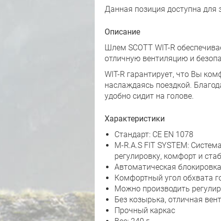
Данная позиция доступна для 
Описание
Шлем SCOTT WIT-R обеспечивае
отличную вентиляцию и безопа
WIT-R гарантирует, что Вы ком
наслаждаясь поездкой. Благод
удобно сидит на голове.
Характеристики
Стандарт: CE EN 1078
M-R.A.S FIT SYSTEM: Система
регулировку, комфорт и ста
Автоматическая блокировка
Комфортный угол обхвата г
Можно производить регулир
Без козырька, отличная вен
Прочный каркас