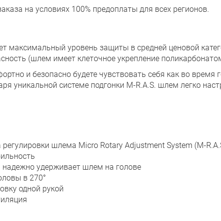
заказа на условиях 100% предоплаты для всех регионов.
т максимальный уровень защиты в средней ценовой катег
сность (шлем имеет клеточное укрепление поликарбонатом
фортно и безопасно будете чувствовать себя как во время г
аря уникальной системе подгонки M-R.A.S. шлем легко нас
 регулировки шлема Micro Rotary Adjustment System (M-R.A
бильность
 надежно удерживает шлем на голове
оловы в 270°
овку одной рукой
тиляция