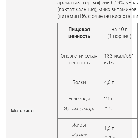
ароматизатор, кофеин 0,19%, увл
(лактат кальция), микс витаминов
(витамин B6, фолиевая кислота, в
Пищевая
на 40 г
ценность
(1 порция)
Энергетическая
133 ккал/561
ценность
кДж
Белки
4,6 г
Углеводы
24 г
Из них сахара
12 г
Материал
Жиры
1,6 г
Из них