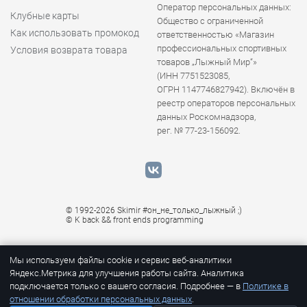
Оператор персональных данных:
Клубные карты
Общество с ограниченной
Как использовать промокод
ответственностью «Магазин
профессиональных спортивных
Условия возврата товара
товаров „Лыжный Мир“»
(ИНН 7751523085,
ОГРН 1147746827942). Включён в
реестр операторов персональных
данных Роскомнадзора,
рег. № 77-23-156092.
© 1992-2026 Skimir #он_не_только_лыжный ;)
© K
back && front ends programming
Мы используем файлы cookie и сервис веб-аналитики
Яндекс.Метрика для улучшения работы сайта. Аналитика
подключается только с вашего согласия. Подробнее — в
Политике в
отношении обработки персональных данных
.