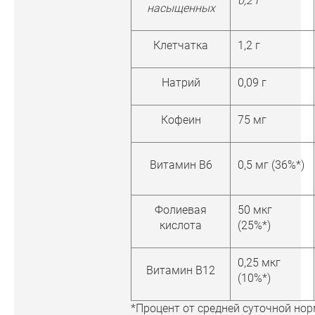
0,2 г
насыщенных
Клетчатка
1,2 г
Натрий
0,09 г
Кофеин
75 мг
Витамин B6
0,5 мг (36%*)
Фолиевая
50 мкг
кислота
(25%*)
0,25 мкг
Витамин B12
(10%*)
*Процент от средней суточной но