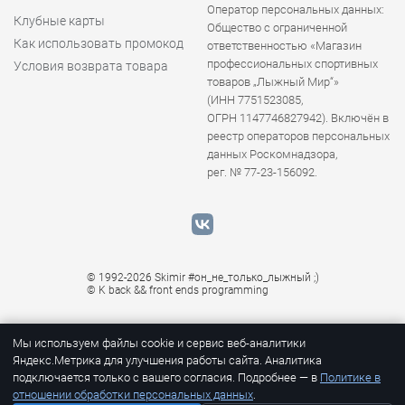
Оператор персональных данных:
Клубные карты
Общество с ограниченной
Как использовать промокод
ответственностью «Магазин
профессиональных спортивных
Условия возврата товара
товаров „Лыжный Мир“»
(ИНН 7751523085,
ОГРН 1147746827942). Включён в
реестр операторов персональных
данных Роскомнадзора,
рег. № 77-23-156092.
© 1992-2026 Skimir #он_не_только_лыжный ;)
© K
back && front ends programming
Мы используем файлы cookie и сервис веб-аналитики
Яндекс.Метрика для улучшения работы сайта. Аналитика
подключается только с вашего согласия. Подробнее — в
Политике в
отношении обработки персональных данных
.