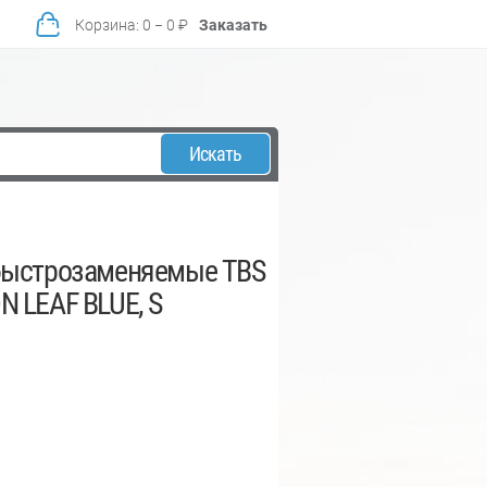
Корзина
:
0
−
0
₽
Заказать
Искать
быстрозаменяемые TBS
N LEAF BLUE, S