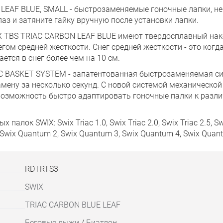
LEAF BLUE, SMALL - быстрозаменяемые гоночные лапки, н
паз и затяните гайку вручную после установки лапки.
 TBS TRIAC CARBON LEAF BLUE имеют твердосплавный нак
егом средней жесткости. Снег средней жесткости - это когд
ается в снег более чем на 10 см.
IAC BASKET SYSTEM - запатентованная быстрозаменяемая си
мену за несколько секунд. С новой системой механической
 возможность быстро адаптировать гоночные палки к раз
ок SWIX: Swix Triac 1.0, Swix Triac 2.0, Swix Triac 2.5, Swix 
, Swix Quantum 2, Swix Quantum 3, Swix Quantum 4, Swix Quan
RDTRTS3
SWIX
TRIAC CARBON BLUE LEAF
Беговые лыжи
/
Биатлон