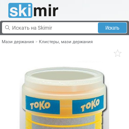
Искать
Мази держания
Клистеры, мази держания