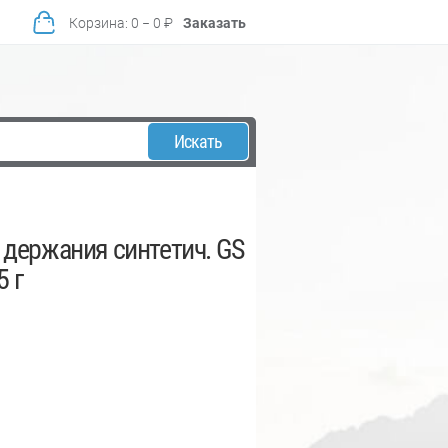
Корзина
:
0
−
0
₽
Заказать
Искать
 держания синтетич. GS
5 г