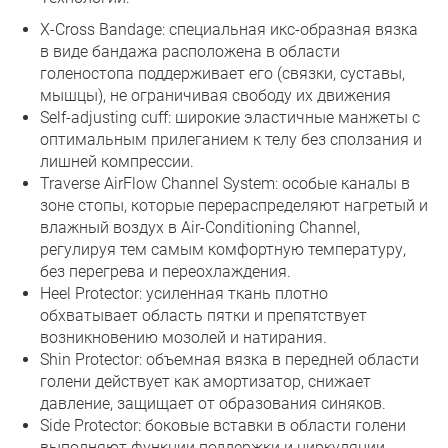
X-Cross Bandage: специальная икс-образная вязка
в виде бандажа расположена в области
голеностопа поддерживает его (связки, суставы,
мышцы), не ограничивая свободу их движения
Self-adjusting cuff: широкие эластичные манжеты с
оптимальным прилеганием к телу без сползания и
лишней компрессии.
Traverse AirFlow Channel System: особые каналы в
зоне стопы, которые перераспределяют нагретый и
влажный воздух в Air-Conditioning Channel,
регулируя тем самым комфортную температуру,
без перегрева и переохлаждения.
Heel Protector: усиленная ткань плотно
обхватывает область пятки и препятствует
возникновению мозолей и натирания.
Shin Protector: объемная вязка в передней области
голени действует как амортизатор, снижает
давление, защищает от образования синяков.
Side Protector: боковые вставки в области голени
выполняют функции поддержки и циркуляции