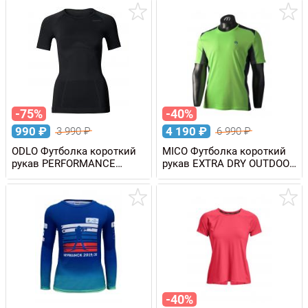
-75%
-40%
990
₽
4 190
₽
3 990
₽
6 990
₽
ODLO Футболка короткий
MICO Футболка короткий
рукав PERFORMANCE
рукав EXTRA DRY OUTDOOR
EVOLUTION LIGHT женская
мужская
-40%