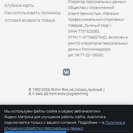
Оператор персональных данных:
Клубные карты
Общество с ограниченной
Как использовать промокод
ответственностью «Магазин
профессиональных спортивных
Условия возврата товара
товаров „Лыжный Мир“»
(ИНН 7751523085,
ОГРН 1147746827942). Включён в
реестр операторов персональных
данных Роскомнадзора,
рег. № 77-23-156092.
© 1992-2026 Skimir #он_не_только_лыжный ;)
© K
back && front ends programming
Мы используем файлы cookie и сервис веб-аналитики
Яндекс.Метрика для улучшения работы сайта. Аналитика
подключается только с вашего согласия. Подробнее — в
Политике в
отношении обработки персональных данных
.