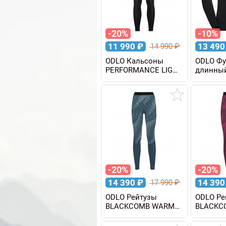
-20%
-10%
11 990
₽
13 49
14 990
₽
ODLO Кальсоны
ODLO Фу
PERFORMANCE LIGHT
длинный
мужские
PERFOR
мужская
-20%
-20%
14 390
₽
14 39
17 990
₽
ODLO Рейтузы
ODLO Ре
BLACKCOMB WARM
BLACKC
Eco женские
Eco жен