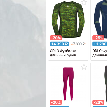
-20%
-25%
14 390
₽
11 29
17 990
₽
ODLO Футболка
ODLO Фу
длинный рукав
длинный
BLACKCOMB WARM
FUNDAM
Eco мужская
PERFOR
WARM м
-20%
-20%