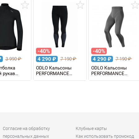
детская
детская
-40%
-40%
₽
4 290
₽
4 290
₽
3 990
₽
7 190
₽
7 190
₽
тболка
ODLO Кальсоны
ODLO Кальсоны
 рукав
PERFORMANCE
PERFORMANCE
WARM 1/2 Zip
EVOLUTION WARM
EVOLUTION WARM
мужские
мужские
Согласие на обработку
Клубные карты
персональных данных
Как использовать промокод