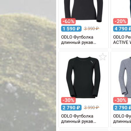
-60%
-20%
1 590
₽
4 790
3 990
₽
ODLO Футболка
ODLO Ре
длинный рукав
ACTIVE 
ACTIVE WARM для
KIDS дет
девочек
-30%
-30%
2 790
₽
2 790
3 990
₽
ODLO Футболка
ODLO Фу
длинный рукав
длинный
ACTIVE WARM KIDS
ACTIVE 