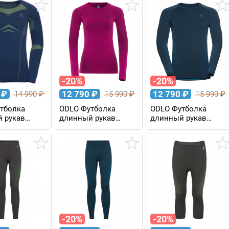
-20%
-20%
0
₽
12 790
₽
12 790
₽
14 990
₽
15 990
₽
15 990
₽
тболка
ODLO Футболка
ODLO Футболка
 рукав
длинный рукав
длинный рукав
ENTALS
PERFORMANCE
PERFORMANCE
MANCE
WARM Eco женская
WARM Eco мужская
ужская
-20%
-20%