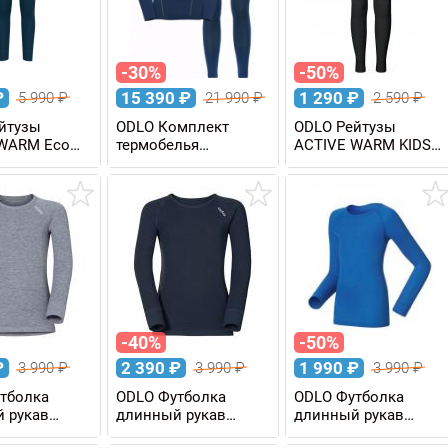
-30%
-50%
₽
15 390
₽
1 290
₽
5 990
₽
21 990
₽
2 590
₽
йтузы
ODLO Комплект
ODLO Рейтузы
WARM Eco
термобелья
ACTIVE WARM KIDS
ские
FUNDAMENTALS
детские
PERFORMANCE
WARM мужской
-40%
-50%
₽
2 390
₽
1 990
₽
3 990
₽
3 990
₽
3 990
₽
тболка
ODLO Футболка
ODLO Футболка
 рукав
длинный рукав
длинный рукав
WARM KIDS
ACTIVE WARM KIDS
ACTIVE WARM KIDS