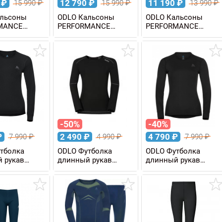
0
₽
12 790
₽
11 190
₽
15 990
₽
15 990
₽
13 990
₽
альсоны
ODLO Кальсоны
ODLO Кальсоны
MANCE
PERFORMANCE
PERFORMANCE
co мужские
WARM Eco мужские
WARM Eco 3/4
мужские
-50%
-40%
₽
2 490
₽
4 790
₽
7 990
₽
4 990
₽
7 990
₽
тболка
ODLO Футболка
ODLO Футболка
 рукав
длинный рукав
длинный рукав
 WARM
ACTIVE X-WARM Eco
ACTIVE WARM Eco
KIDS детская
женская