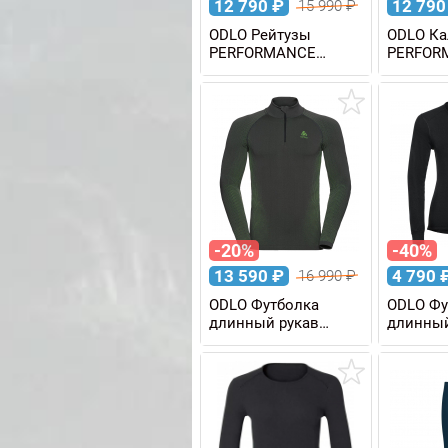
12 790
₽
12 79
15 990
₽
ODLO Рейтузы
ODLO К
PERFORMANCE
PERFOR
WARM Eco женские
WARM E
-20%
-40%
13 590
₽
4 790
16 990
₽
ODLO Футболка
ODLO Фу
длинный рукав
длинный
PERFORMANCE
ACTIVE
WARM Eco 1/2 Zip
женская
мужская