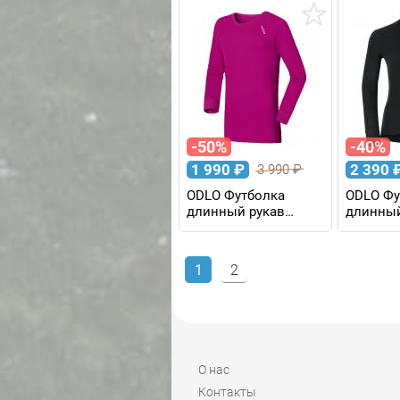
детская
детская
-50%
-40%
1 990
₽
2 390
3 990
₽
ODLO Футболка
ODLO Фу
длинный рукав
длинный
ACTIVE WARM KIDS
ACTIVE 
детская
женская
1
2
О нас
Контакты