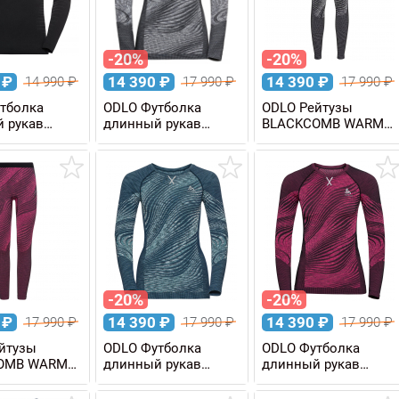
-20%
-20%
0
₽
14 390
₽
14 390
₽
14 990
₽
17 990
₽
17 990
₽
тболка
ODLO Футболка
ODLO Рейтузы
 рукав
длинный рукав
BLACKCOMB WARM
MANCE LIGHT
BLACKCOMB WARM
Eco женские
Eco женская
-20%
-20%
0
₽
14 390
₽
14 390
₽
17 990
₽
17 990
₽
17 990
₽
йтузы
ODLO Футболка
ODLO Футболка
OMB WARM
длинный рукав
длинный рукав
ские
BLACKCOMB WARM
BLACKCOMB WARM
Eco женская
Eco женская